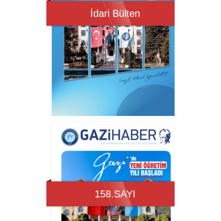
İdari Bülten
Gazi Üniversitesi E-Dergi
Gazi Üni
158.SAYI