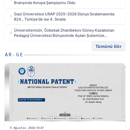
Branşında Avrupa Şampiyonu Oldu
Gazi Üniversitesi URAP 2025–2026 Dünya Sıralamasında
5
824., Türkiye’de ise 4. Sırada
Üniversitemizin, Özbekali Zhanibekov Güney Kazakistan
6
Pedagoji Üniversitesi Bünyesinde Açılan Şubemize
Yönelik Yabancı Dil Yeterlik Sınavı Uygulandı
Tümünü Gör
AR-GE
5 Ağustos 2026
10:47